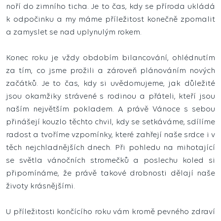
noří do zimního ticha. Je to čas, kdy se příroda ukládá
k odpočinku a my máme příležitost konečně zpomalit
a zamyslet se nad uplynulým rokem.
Konec roku je vždy obdobím bilancování, ohlédnutím
za tím, co jsme prožili a zároveň plánováním nových
začátků. Je to čas, kdy si uvědomujeme, jak důležité
jsou okamžiky strávené s rodinou a přáteli, kteří jsou
naším největším pokladem. A právě Vánoce s sebou
přinášejí kouzlo těchto chvil, kdy se setkáváme, sdílíme
radost a tvoříme vzpomínky, které zahřejí naše srdce i v
těch nejchladnějších dnech. Při pohledu na mihotající
se světla vánočních stromečků a poslechu koled si
připomínáme, že právě takové drobnosti dělají naše
životy krásnějšími.
U příležitosti končícího roku vám kromě pevného zdraví