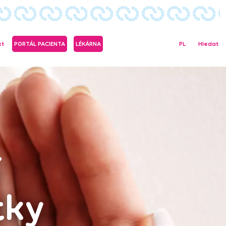
kt
PORTÁL PACIENTA
LÉKÁRNA
PL
Hledat
í
tky