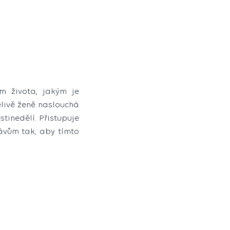
m života, jakým je
ělivě ženě naslouchá
stinedělí. Přistupuje
ávům tak, aby tímto
.