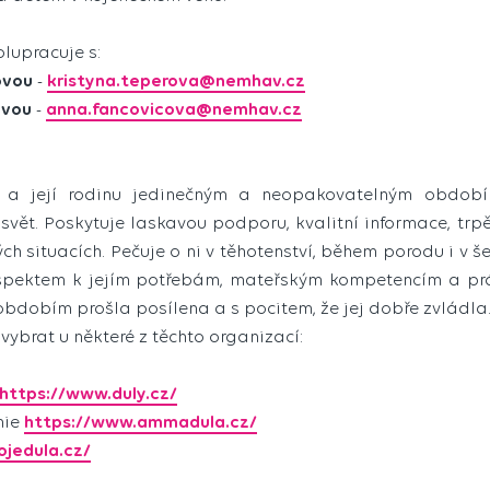
lupracuje s:
ovou
-
kristyna.teperova@nemhav.cz
ovou
-
anna.fancovicova@nemhav.cz
 a její rodinu jedinečným a neopakovatelným období
 svět. Poskytuje laskavou podporu, kvalitní informace, trp
 situacích. Pečuje o ni v těhotenství, během porodu i v še
espektem k jejím potřebám, mateřským kompetencím a pr
obdobím prošla posílena a s pocitem, že jej dobře zvládla
 vybrat u některé z těchto organizací:
https://www.duly.cz/
mie
https://www.ammadula.cz/
ojedula.cz/