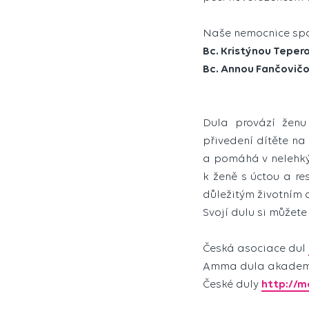
Naše nemocnice spo
Bc. Kristýnou Teper
Bc. Annou Fančovič
Dula provází ženu
přivedení dítěte na
a pomáhá v nelehkých
k ženě s úctou a r
důležitým životním 
Svojí dulu si můžete
Česká asociace dul
Amma dula akade
České duly
http://m