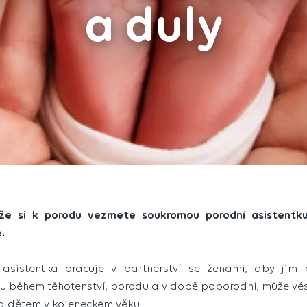
a duly
že si k porodu vezmete soukromou porodní asistentk
e.
asistentka pracuje v partnerství se ženami, aby jim 
u během těhotenství, porodu a v době poporodní, může vé
a dětem v kojeneckém věku.