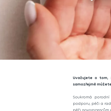
Uvažujete o tom, 
samozřejmě můžet
Soukromá porodní 
podporu, péči a rad
péči novorozencům 