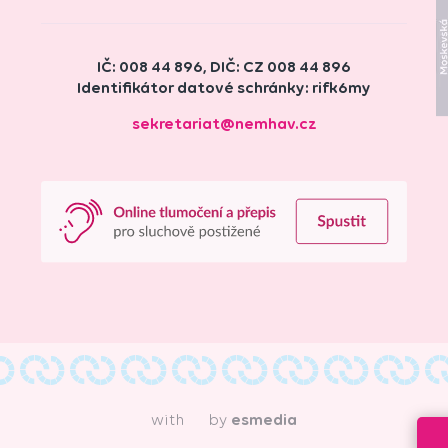
IČ: 008 44 896, DIČ: CZ 008 44 896
Identifikátor datové schránky: rifk6my
sekretariat@nemhav.cz
with
by
esmedia