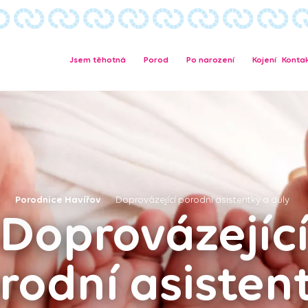
Jsem těhotná
Porod
Po narození
Kojení
Konta
Porodnice Havířov
Doprovázející porodní asistentky a duly
Doprovázejíc
rodní asisten