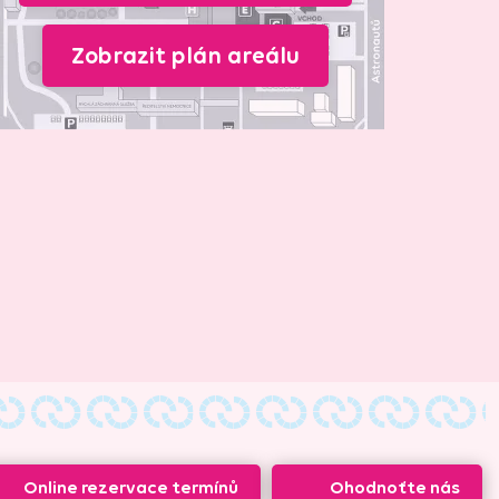
Zobrazit plán areálu
Online rezervace termínů
Ohodnoťte nás