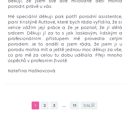
děkuji, že jsem své dvě milované děti mohla
porodit právě u vás.
Mé speciální děkuji pak patří porodní asistentce,
paní Kristýně Ruttové, které bych ráda vyřídila, že si
velice vážím její práce a že je poznat, že jí dělá
srdcem. Děkuji jí za to s jak laskavým, lidským a
profesionálním přístupem mě provedla celým
porodem. Je to anděl a jsem ráda, že jsem ji u
porodu mohla mít a ještě jednou moc děkuji za vše,
co pro mě za celou tu dobu udělala. Přeji mnoho
úspěchů v profesním životě.
Kateřina Haškovcová
1
2
3
…
11
DALŠÍ