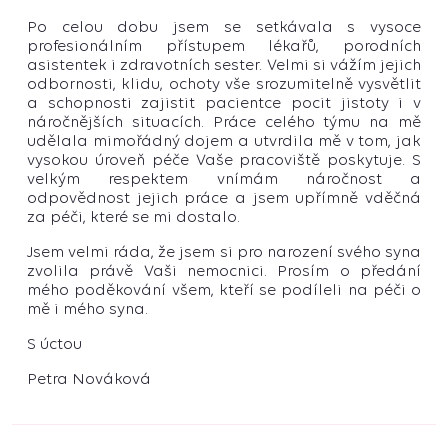
Po celou dobu jsem se setkávala s vysoce
profesionálním přístupem lékařů, porodních
asistentek i zdravotních sester. Velmi si vážím jejich
odbornosti, klidu, ochoty vše srozumitelně vysvětlit
a schopnosti zajistit pacientce pocit jistoty i v
náročnějších situacích. Práce celého týmu na mě
udělala mimořádný dojem a utvrdila mě v tom, jak
vysokou úroveň péče Vaše pracoviště poskytuje. S
velkým respektem vnímám náročnost a
odpovědnost jejich práce a jsem upřímně vděčná
za péči, které se mi dostalo.
Jsem velmi ráda, že jsem si pro narození svého syna
zvolila právě Vaši nemocnici. Prosím o předání
mého poděkování všem, kteří se podíleli na péči o
mě i mého syna.
S úctou
Petra Nováková