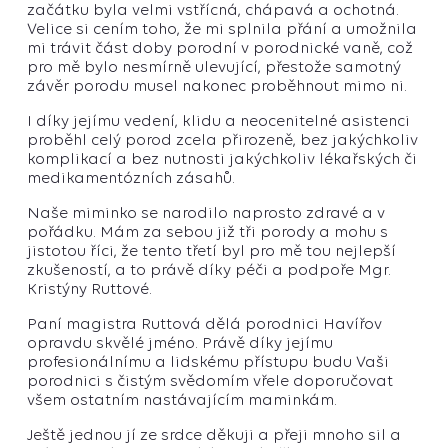
začátku byla velmi vstřícná, chápavá a ochotná.
Velice si cením toho, že mi splnila přání a umožnila
mi trávit část doby porodní v porodnické vaně, což
pro mě bylo nesmírně ulevující, přestože samotný
závěr porodu musel nakonec proběhnout mimo ni.
I díky jejímu vedení, klidu a neocenitelné asistenci
proběhl celý porod zcela přirozeně, bez jakýchkoliv
komplikací a bez nutnosti jakýchkoliv lékařských či
medikamentózních zásahů.
Naše miminko se narodilo naprosto zdravé a v
pořádku. Mám za sebou již tři porody a mohu s
jistotou říci, že tento třetí byl pro mě tou nejlepší
zkušeností, a to právě díky péči a podpoře Mgr.
Kristýny Ruttové.
Paní magistra Ruttová dělá porodnici Havířov
opravdu skvělé jméno. Právě díky jejímu
profesionálnímu a lidskému přístupu budu Vaši
porodnici s čistým svědomím vřele doporučovat
všem ostatním nastávajícím maminkám.
Ještě jednou jí ze srdce děkuji a přeji mnoho sil a