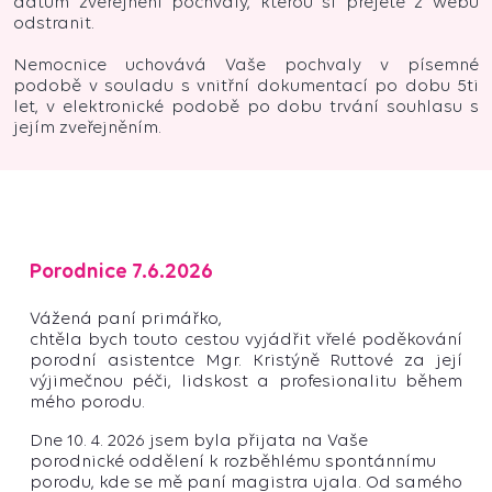
datum zveřejnění pochvaly, kterou si přejete z webu
odstranit.
Nemocnice uchovává Vaše pochvaly v písemné
podobě v souladu s vnitřní dokumentací po dobu 5ti
let, v elektronické podobě po dobu trvání souhlasu s
jejím zveřejněním.
Porodnice 7.6.2026
Vážená paní primářko,
chtěla bych touto cestou vyjádřit vřelé poděkování
porodní asistentce Mgr. Kristýně Ruttové za její
výjimečnou péči, lidskost a profesionalitu během
mého porodu.
Dne 10. 4. 2026 jsem byla přijata na Vaše
porodnické oddělení k rozběhlému spontánnímu
porodu, kde se mě paní magistra ujala. Od samého